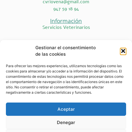
cvriovena@gmail.com
947 59 18 94
Información
Servicios Veterinarios
Nosotros
Gestionar el consentimiento
¿Quiénes Somos?
de las cookies
Contáctanos
Para ofrecer las mejores experiencias, utilizamos tecnologías como las
cookies para almacenar y/o acceder a la información del dispositivo. El
consentimiento de estas tecnologías nos permitirá procesar datos como
el comportamiento de navegación o las identificaciones únicas en este
Aviso
Veterinaría Río
sitio. No consentir o retirar el consentimiento, puede afectar
negativamente a ciertas características y funciones.
Legal
|
Política
de
Vena S.L.P
©
Privacidad
|
2024 Funciona
Accesibilidad
gracias a
Aceptar
ProyectPc.com
Denegar